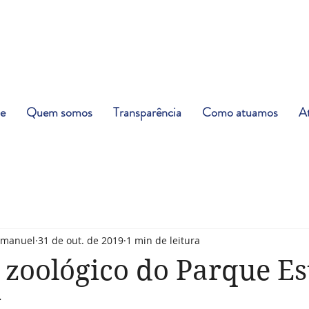
e
Quem somos
Transparência
Como atuamos
At
mmanuel
31 de out. de 2019
1 min de leitura
 zoológico do Parque Est