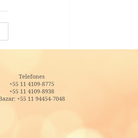
 social: Afeto, alimento
porte para as famílias
Telefones
+55 11 4109-8775
+55 11 4109-8938
Bazar: +55 11 94454-7048