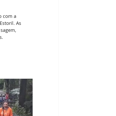
o com a 
storil. As 
isagem, 
s.