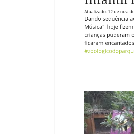
Infantil 
Atualizado:
12 de nov. d
Dando sequência ao
Música", hoje fizem
crianças puderam o
ficaram encantados
#zoologicodoparque